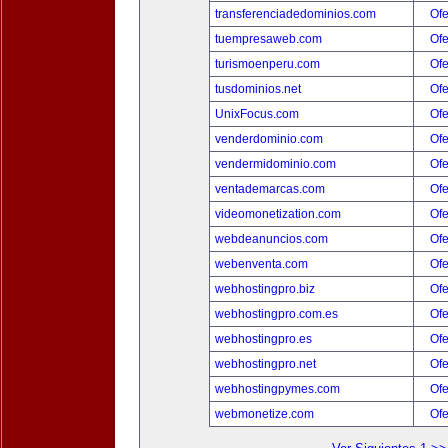
transferenciadedominios.com
Ofe
tuempresaweb.com
Ofe
turismoenperu.com
Ofe
tusdominios.net
Ofe
UnixFocus.com
Ofe
venderdominio.com
Ofe
vendermidominio.com
Ofe
ventademarcas.com
Ofe
videomonetization.com
Ofe
webdeanuncios.com
Ofe
webenventa.com
Ofe
webhostingpro.biz
Ofe
webhostingpro.com.es
Ofe
webhostingpro.es
Ofe
webhostingpro.net
Ofe
webhostingpymes.com
Ofe
webmonetize.com
Ofe