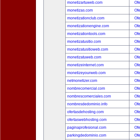
monetizartuweb.com
Ofe
monetizas.com
Ofe
monetizationclub.com
Ofe
monetizationengine.com
Ofe
monetizationtools.com
Ofe
monetizatusitio.com
Ofe
monetizatusitioweb.com
Ofe
monetizatuweb.com
Ofe
monetizeinternet.com
Ofe
monetizeyourweb.com
Ofe
netmonetizer.com
Ofe
nombrecomercial.com
Ofe
nombrescomerciales.com
Ofe
nombresdedominio.info
Ofe
ofertasdehosting.com
Ofe
ofertaswebhosting.com
Ofe
paginaprofesional.com
Ofe
parkingdedominio.com
Ofe