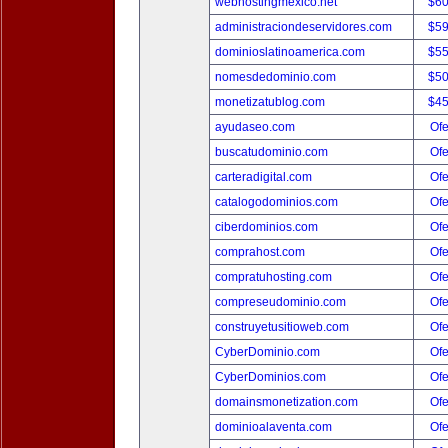
webhostingmexico.net
$6
administraciondeservidores.com
$5
dominioslatinoamerica.com
$5
nomesdedominio.com
$5
monetizatublog.com
$4
ayudaseo.com
Ofe
buscatudominio.com
Ofe
carteradigital.com
Ofe
catalogodominios.com
Ofe
ciberdominios.com
Ofe
comprahost.com
Ofe
compratuhosting.com
Ofe
compreseudominio.com
Ofe
construyetusitioweb.com
Ofe
CyberDominio.com
Ofe
CyberDominios.com
Ofe
domainsmonetization.com
Ofe
dominioalaventa.com
Ofe