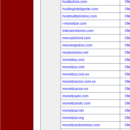
hostbolivia.com
Ofe
hostinginteligente.com
Ofe
hostmultidominio.com
Ofe
i-monetize.com
Ofe
interservidores.com
Ofe
mercadohost.com
Ofe
meusregistros.com
Ofe
misdominios.net
Ofe
monetisa.com
Ofe
monetiza.com
Ofe
monetiza.com.es
Ofe
monetizacion.com.es
Ofe
monetizacion.es
Ofe
monetizado.com
Ofe
monetizando.com
Ofe
monetizar.net
Ofe
monetizar.org
Ofe
monetizardominios.com
Ofe