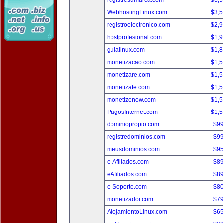
registresumarca.com
$3,
WebhostingLinux.com
$3,
registroelectronico.com
$2,
hostprofesional.com
$1,
guialinux.com
$1,
monetizacao.com
$1,
monetizare.com
$1,
monetizate.com
$1,
monetizenow.com
$1,
PagosInternet.com
$1,
dominiopropio.com
$9
registredominios.com
$9
meusdominios.com
$9
e-Afiliados.com
$8
eAfiliados.com
$8
e-Soporte.com
$8
monetizador.com
$7
AlojamientoLinux.com
$6