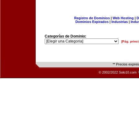
Registro de Dominios
|
Web Hosting
|
D
Dominios Expirados
|
Industrias
|
Indu
Categorías de Dominio:
[Pág. princi
** Precios expre
© 2002/2022 Solo10.com