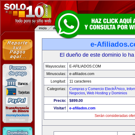
e-Afiliados.
El dueño de este dominio lo ha
Mayusculas:
E-AFILIADOS.COM
Minusculas:
e-afiliados.com
Longitud:
11 caracteres
Categorias:
Compras y Comercio ElectrÃ³nico
,
Info
Negocios
,
Web Hosting y Dominios
Precio:
$899.00
Visitar!
e-afiliados.com
Serán consideradas ofer