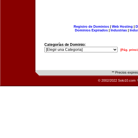
Registro de Dominios
|
Web Hosting
|
D
Dominios Expirados
|
Industrias
|
Indu
Categorías de Dominio:
[Pág. princi
** Precios expre
© 2002/2022 Solo10.com