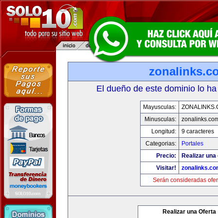
zonalinks.c
El dueño de este dominio lo ha
Mayusculas:
ZONALINKS
Minusculas:
zonalinks.co
Longitud:
9 caracteres
Categorias:
Portales
Precio:
Realizar una 
Visitar!
zonalinks.c
Serán consideradas ofer
Realizar una Oferta