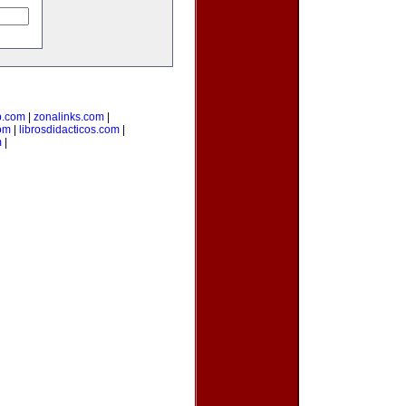
b.com
|
zonalinks.com
|
com
|
librosdidacticos.com
|
m
|