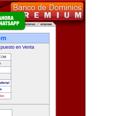
om
 puesto en Venta
.COM
m
oferta!
om
tas