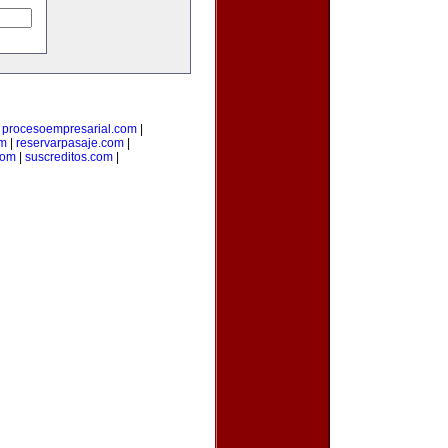
|
procesoempresarial.com
|
om
|
reservarpasaje.com
|
com
|
suscreditos.com
|