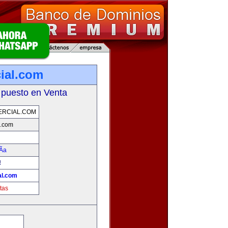
ial.com
 puesto en Venta
ERCIAL.COM
l.com
Ã­a
!
al.com
tas