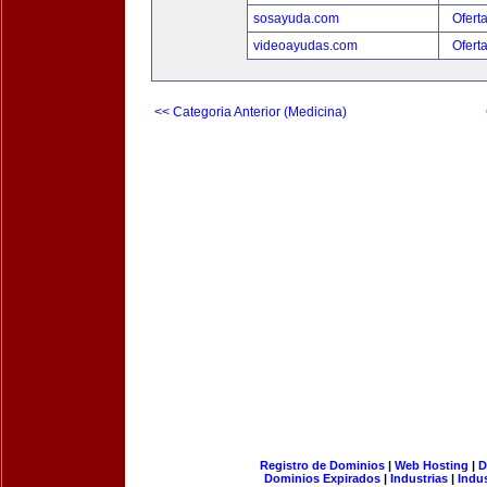
sosayuda.com
Ofert
videoayudas.com
Ofert
<< Categoria Anterior (Medicina)
Registro de Dominios
|
Web Hosting
|
D
Dominios Expirados
|
Industrias
|
Indu