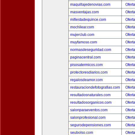
maquillajedenovias.com
Ofert
masventajas.com
Ofert
mifiestadequince.com
Ofert
mochilear.com
Ofert
mujerclub.com
Ofert
muyfamoso.com
Ofert
normasdeseguridad.com
Ofert
paginacentral.com
Ofert
pisosatermicos.com
Ofert
protectoresdiarios.com
Ofert
regalosdeamor.com
Ofert
restauraciondefotografias.com
Ofert
resultadosnaturales.com
Ofert
resultadosorganicos.com
Ofert
salonparaeventos.com
Ofert
salonprofesional.com
Ofert
segurodepensiones.com
Ofert
seubolso.com
Ofert