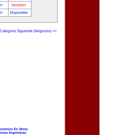
ar!
Vendido!
ar!
Disponible
Categoria Siguiente (Negocios) >>
ominios En Venta
strias Argentinas