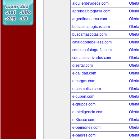
alquilerdevideos.com
Ofert
aprendafotografia.com
Ofert
argentinateamo.com
Ofert
bolsasecologicas.com
Ofert
buscamascotas.com
Ofert
catalogodebelleza.com
Ofert
concursofotografia.com
Ofert
contactosprivados.com
Ofert
disertar.com
Ofert
e-calidad.com
Ofert
e-cargas.com
Ofert
e-cosmetica.com
Ofert
e-cupon.com
Ofert
e-grupos.com
Ofert
e-inteligencia.com
Ofert
e-Kiosco.com
Ofert
e-opiniones.com
Ofert
e-padres.com
Ofert