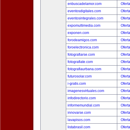
enbuscadelamor.com
Ofert
eventosdigitales.com
Ofert
eventosintegrales.com
Ofert
expomultimedia.com
Ofert
exponen.com
Ofert
forodeamigos.com
Ofert
foroelectronica.com
Ofert
fotografiarse.com
Ofert
fotografiate.com
Ofert
fotografiaurbana.com
Ofert
futurosolar.com
Ofert
i-gratis.com
Ofert
imagenesvirtuales.com
Ofert
infodirectorio.com
Ofert
informemundial.com
Ofert
innovarse.com
Ofert
lavapisos.com
Ofert
listabrasil.com
Ofert